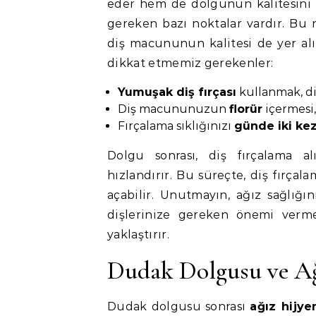
eder hem de dolgunun kalitesini d
gereken bazı noktalar vardır. Bu no
diş macununun kalitesi de yer al
dikkat etmemiz gerekenler:
Yumuşak diş fırçası
kullanmak, diş
Diş macununuzun
florür
içermesi,
Fırçalama sıklığınızı
günde iki ke
Dolgu sonrası, diş fırçalama al
hızlandırır. Bu süreçte, diş fırça
açabilir. Unutmayın, ağız sağlığın
dişlerinize gereken önemi verme
yaklaştırır.
Dudak Dolgusu ve Ağ
Dudak dolgusu sonrası
ağız hijye