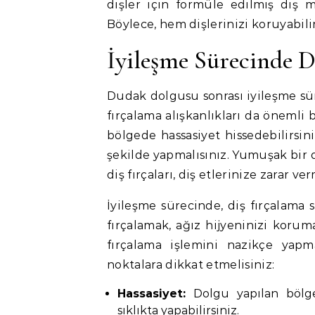
dişler için formüle edilmiş diş ma
Böylece, hem dişlerinizi koruyabi
İyileşme Sürecinde D
Dudak dolgusu sonrası iyileşme sür
fırçalama alışkanlıkları da önemli 
bölgede hassasiyet hissedebilirsi
şekilde yapmalısınız. Yumuşak bir d
diş fırçaları, diş etlerinize zarar 
İyileşme sürecinde, diş fırçalama s
fırçalamak, ağız hijyeninizi koru
fırçalama işlemini nazikçe yapma
noktalara dikkat etmelisiniz:
Hassasiyet:
Dolgu yapılan bölged
sıklıkta yapabilirsiniz.