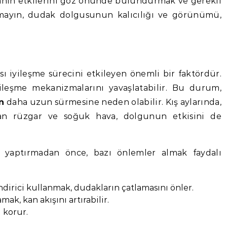
vanın etkilerini göz önünde bulundurmak ve gerekli
mayın, dudak dolgusunun kalıcılığı ve görünümü,
ı iyileşme sürecini etkileyen önemli bir faktördür.
yileşme mekanizmalarını yavaşlatabilir. Bu durum,
n
daha uzun sürmesine neden olabilir. Kış aylarında,
tıran rüzgar ve soğuk hava, dolgunun etkisini de
yaptırmadan önce, bazı önlemler almak faydalı
dirici kullanmak, dudakların çatlamasını önler.
ak, kan akışını artırabilir.
 korur.