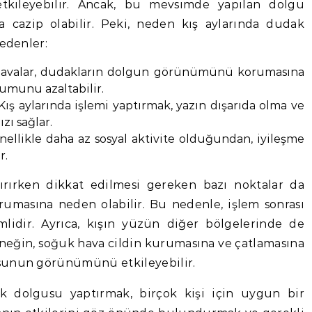
kileyebilir. Ancak, bu mevsimde yapılan dolgu
kça cazip olabilir. Peki, neden kış aylarında dudak
nedenler:
havalar, dudakların dolgun görünümünü korumasına
uşumunu azaltabilir.
ış aylarında işlemi yaptırmak, yazın dışarıda olma ve
zı sağlar.
nellikle daha az sosyal aktivite olduğundan, iyileşme
r.
ırırken dikkat edilmesi gereken bazı noktalar da
rumasına neden olabilir. Bu nedenle, işlem sonrası
lidir. Ayrıca, kışın yüzün diğer bölgelerinde de
rneğin, soğuk hava cildin kurumasına ve çatlamasına
usunun görünümünü etkileyebilir.
ak dolgusu yaptırmak, birçok kişi için uygun bir