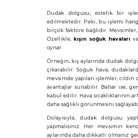
Dudak dolgusu, estetik bir işlem olarak, belirli mevsimlerde daha fazla tercih
edilmektedir. Peki, bu işlemi han
birçok faktöre bağlıdır. Mevsimler, 
Özellikle,
kışın soğuk havaları
v
oynar.
Örneğin, kış aylarında dudak dolg
çıkarabilir. Soğuk hava, dudaklar
mevsimde yapılan işlemler, cildin
avantajlar sunabilir. Bahar ise, 
kabul edilir. Hava sıcaklıklarının a
daha sağlıklı görünmesini sağlayabi
Dolayısıyla, dudak dolgusu yap
yapmalısınız. Her mevsimin kendi
aylarında daha dikkatli olmanız ge