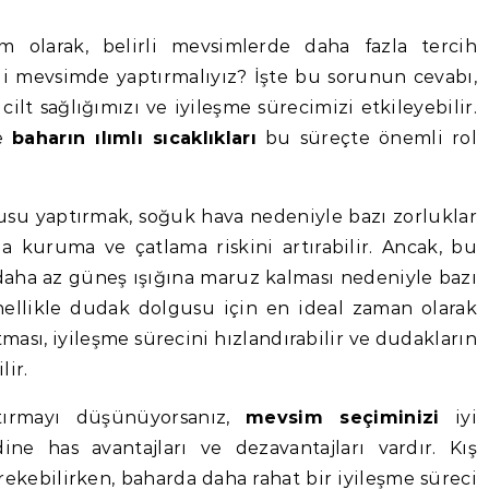
gi mevsimde yaptırmalıyız? İşte bu sorunun cevabı,
cilt sağlığımızı ve iyileşme sürecimizi etkileyebilir.
e
baharın ılımlı sıcaklıkları
bu süreçte önemli rol
usu yaptırmak, soğuk hava nedeniyle bazı zorluklar
da kuruma ve çatlama riskini artırabilir. Ancak, bu
 daha az güneş ışığına maruz kalması nedeniyle bazı
genellikle dudak dolgusu için en ideal zaman olarak
rtması, iyileşme sürecini hızlandırabilir ve dudakların
lir.
tırmayı düşünüyorsanız,
mevsim seçiminizi
iyi
ne has avantajları ve dezavantajları vardır. Kış
rekebilirken, baharda daha rahat bir iyileşme süreci