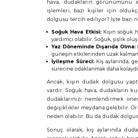
hava, dudakların görünümünü et
işlemleri, bazı kişiler için oldu
dolgusu tercih ediliyor? İşte bazı 
Soğuk Hava Etkisi:
Kışın soğuk 
yardımcı olabilir. Soğuk, şişlik ol
Yaz Döneminde Dışarıda Olma:
K
güneşin etkilerinden uzak kalmanı
İyileşme Süreci:
Kış aylarında, ge
sürecine odaklanmak daha kolaydı
Ancak, kışın dudak dolgusu yapt
vardır. Soğuk hava, dudakların ku
dudaklarınızı nemlendirmek önem
değişiklikler meydana gelebilir. Ö
neden olabilir. Bu da dudak dolg
Sonuç olarak, kış aylarında dud