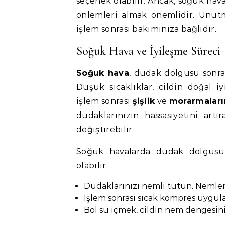
seçenek olabilir. Ancak, soğuk ha
önlemleri almak önemlidir. Unut
işlem sonrası bakımınıza bağlıdır.
Soğuk Hava ve İyileşme Süreci
Soğuk hava
, dudak dolgusu sonras
Düşük sıcaklıklar, cildin doğal i
işlem sonrası
şişlik
ve
morarmaları
dudaklarınızın hassasiyetini ar
değiştirebilir.
Soğuk havalarda dudak dolgusu 
olabilir:
Dudaklarınızı nemli tutun. Nemlen
İşlem sonrası sıcak kompres uygulam
Bol su içmek, cildin nem dengesini