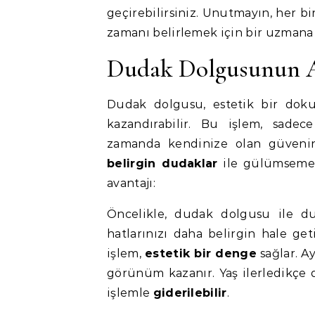
geçirebilirsiniz. Unutmayın, her bi
zamanı belirlemek için bir uzmana 
Dudak Dolgusunun A
Dudak dolgusu, estetik bir dok
kazandırabilir. Bu işlem, sade
zamanda kendinize olan güvenini
belirgin dudaklar
ile gülümsemek
avantajı:
Öncelikle, dudak dolgusu ile du
hatlarınızı daha belirgin hale get
işlem,
estetik bir denge
sağlar. A
görünüm kazanır. Yaş ilerledikçe 
işlemle
giderilebilir
.