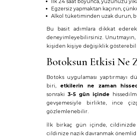
İlk 24 saat boyunca, yüzünüzü yı
Egzersiz yapmaktan kaçının, çünkü 
Alkol tüketiminden uzak durun, bu d
Bu basit adımlara dikkat ederek
deneyimleyebilirsiniz. Unutmayın, h
kişiden kişiye değişiklik gösterebili
Botoksun Etkisi Ne 
Botoks uygulaması yaptırmayı d
biri,
etkilerin ne zaman hissed
sonraki
3-5 gün içinde
hissedilme
gevşemesiyle birlikte, ince çi
gözlemlenebilir.
İlk birkaç gün içinde, cildinizde
cildinize nazik davranmak önemlidi