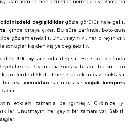
 uygulamanın hemen ardından normaldir ve zamanla
,
cildinizdeki değişiklikler
gözle görülür hale gelir.
ta
içinde ortaya çıkar. Bu süre zarfında, botoksun
ekilde gözlemlenebilir. Unutmayın ki, her bireyin cilt
le sonuçlar kişiden kişiye değişebilir.
ıcılığı
3-6 ay
arasında değişir. Bu süre zarfında
eyebilirsiniz. Uygulama sonrası bakım, bu sürecin
İlk günlerde dikkat etmeniz gereken bazı noktalar
n bölgeyi
ovmaktan
kaçınmak ve
soğuk kompres
tabilir.
ın etkileri zamanla belirginleşir. Cildinize iyi
kiler. Unutmayın, her şeyin bir zamanı var. Sabırlı
sağlar.