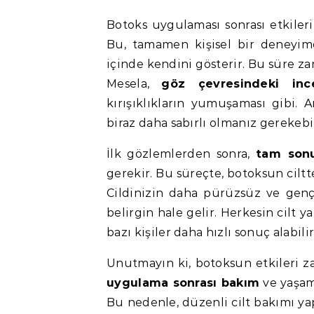
Botoks uygulaması sonrası etkileri
Bu, tamamen kişisel bir deneyimdi
içinde kendini gösterir. Bu süre zar
Mesela,
göz çevresindeki ince
kırışıklıkların yumuşaması gibi. 
biraz daha sabırlı olmanız gerekebil
İlk gözlemlerden sonra,
tam sonu
gerekir. Bu süreçte, botoksun ciltt
Cildinizin daha pürüzsüz ve gen
belirgin hale gelir. Herkesin cilt 
bazı kişiler daha hızlı sonuç alabili
Unutmayın ki, botoksun etkileri zam
uygulama sonrası bakım
ve yaşam 
Bu nedenle, düzenli cilt bakımı y